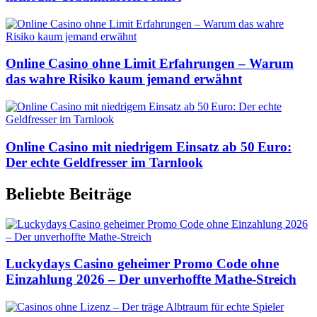
Online Casino ohne Limit Erfahrungen – Warum
das wahre Risiko kaum jemand erwähnt
Online Casino mit niedrigem Einsatz ab 50 Euro:
Der echte Geldfresser im Tarnlook
Beliebte Beiträge
Luckydays Casino geheimer Promo Code ohne
Einzahlung 2026 – Der unverhoffte Mathe‑Streich