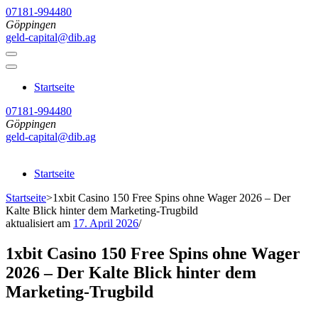
Zum
07181-994480
Inhalt
Göppingen
springen
geld-capital@dib.ag
(Enter
drücken)
Startseite
07181-994480
Göppingen
geld-capital@dib.ag
Startseite
Startseite
>
1xbit Casino 150 Free Spins ohne Wager 2026 – Der
Kalte Blick hinter dem Marketing‑Trugbild
aktualisiert am
17. April 2026
/
1xbit Casino 150 Free Spins ohne Wager
2026 – Der Kalte Blick hinter dem
Marketing‑Trugbild