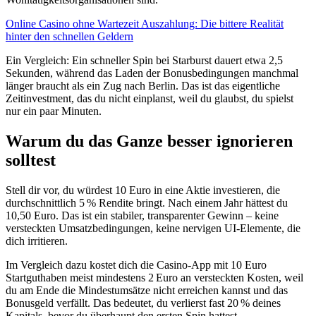
Online Casino ohne Wartezeit Auszahlung: Die bittere Realität
hinter den schnellen Geldern
Ein Vergleich: Ein schneller Spin bei Starburst dauert etwa 2,5
Sekunden, während das Laden der Bonusbedingungen manchmal
länger braucht als ein Zug nach Berlin. Das ist das eigentliche
Zeitinvestment, das du nicht einplanst, weil du glaubst, du spielst
nur ein paar Minuten.
Warum du das Ganze besser ignorieren
solltest
Stell dir vor, du würdest 10 Euro in eine Aktie investieren, die
durchschnittlich 5 % Rendite bringt. Nach einem Jahr hättest du
10,50 Euro. Das ist ein stabiler, transparenter Gewinn – keine
versteckten Umsatzbedingungen, keine nervigen UI‑Elemente, die
dich irritieren.
Im Vergleich dazu kostet dich die Casino‑App mit 10 Euro
Startguthaben meist mindestens 2 Euro an versteckten Kosten, weil
du am Ende die Mindestumsätze nicht erreichen kannst und das
Bonusgeld verfällt. Das bedeutet, du verlierst fast 20 % deines
Kapitals, bevor du überhaupt den ersten Spin hattest.