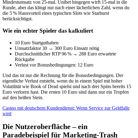
Mindestumsatz von 25‑mal. Unibet hingegen wirft 15‑mal in die
Runde, aber das klingt nur nach einer lächerlichen Zahl, wenn du
die 5 % Hausvorteil eines typischen Slots wie Starburst
berücksichtigst.
Wie ein echter Spieler das kalkuliert
10 Euro Startguthaben
Umsatzfaktor 30 → 300 Euro Einsatz nötig
Durchschnittlicher RTP 96 % → 288 Euro erwartete
Rückgabe
Verlust vor Bonusbedingungen: 12 Euro
Und das ist nur die Rechnung für die Bonusbedingungen. Der
eigentliche Verlust entsteht, wenn du in einem Spiel mit hoher
Volatilität wie Book of Dead spielst und nach drei Spins bereits 15
Euro verloren hast. Die ersten 10 Euro sind dann nur ein Tropfen
auf den heißen Stein.
Casino mit deutschem Kundendienst: Wenn Service zur Geldfalle
wird
Die Nutzeroberfläche – ein
Paradebeispiel für Marketing‑Trash