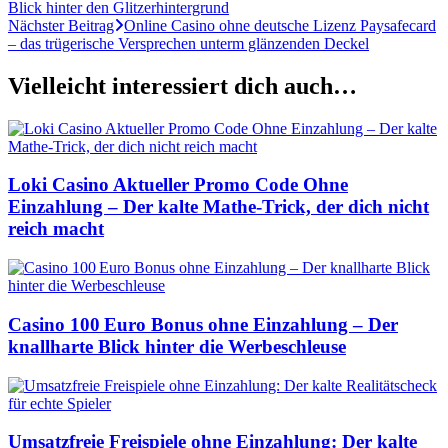
Blick hinter den Glitzerhintergrund
Nächster Beitrag
Online Casino ohne deutsche Lizenz Paysafecard
– das trügerische Versprechen unterm glänzenden Deckel
Vielleicht interessiert dich auch…
Loki Casino Aktueller Promo Code Ohne
Einzahlung – Der kalte Mathe‑Trick, der dich nicht
reich macht
Casino 100 Euro Bonus ohne Einzahlung – Der
knallharte Blick hinter die Werbeschleuse
Umsatzfreie Freispiele ohne Einzahlung: Der kalte