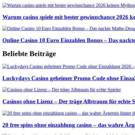
Warum casino spiele mit bester gewinnchance 2026 ke
Online Casino 10 Euro Einzahlen Bonus – Das nackte
Beliebte Beiträge
Luckydays Casino geheimer Promo Code ohne Einzah
Casinos ohne Lizenz – Der träge Albtraum für echte S
20 free spins ohne einzahlung casino – das wahre Är