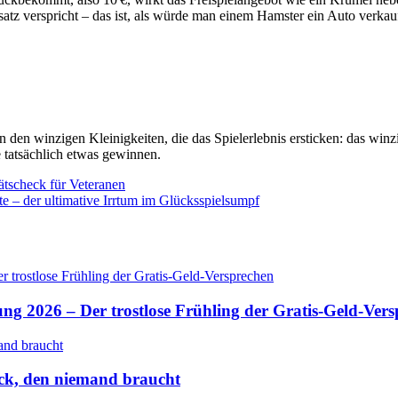
atz verspricht – das ist, als würde man einem Hamster ein Auto verkau
in den winzigen Kleinigkeiten, die das Spielerlebnis ersticken: das wi
 tatsächlich etwas gewinnen.
ätscheck für Veteranen
te – der ultimative Irrtum im Glücksspielsumpf
ung 2026 – Der trostlose Frühling der Gratis‑Geld‑Ver
ack, den niemand braucht