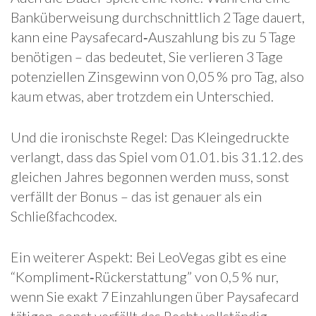
Banküberweisung durchschnittlich 2 Tage dauert,
kann eine Paysafecard‑Auszahlung bis zu 5 Tage
benötigen – das bedeutet, Sie verlieren 3 Tage
potenziellen Zinsgewinn von 0,05 % pro Tag, also
kaum etwas, aber trotzdem ein Unterschied.
Und die ironischste Regel: Das Kleingedruckte
verlangt, dass das Spiel vom 01.01. bis 31.12. des
gleichen Jahres begonnen werden muss, sonst
verfällt der Bonus – das ist genauer als ein
Schließfachcodex.
Ein weiterer Aspekt: Bei LeoVegas gibt es eine
“Kompliment‑Rückerstattung” von 0,5 % nur,
wenn Sie exakt 7 Einzahlungen über Paysafecard
tätigen, sonst verfällt das Recht vollständig.