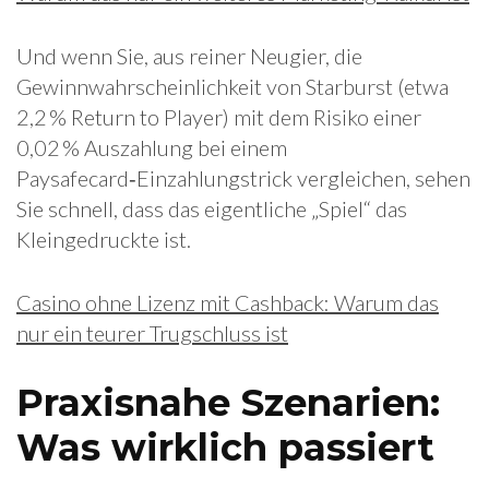
Und wenn Sie, aus reiner Neugier, die
Gewinnwahrscheinlichkeit von Starburst (etwa
2,2 % Return to Player) mit dem Risiko einer
0,02 % Auszahlung bei einem
Paysafecard‑Einzahlungstrick vergleichen, sehen
Sie schnell, dass das eigentliche „Spiel“ das
Kleingedruckte ist.
Casino ohne Lizenz mit Cashback: Warum das
nur ein teurer Trugschluss ist
Praxisnahe Szenarien:
Was wirklich passiert