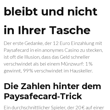
bleibt und nicht
in Ihrer Tasche
Der erste Gedanke, der 12 Euro Einzahlung mit
Paysafecard in ein anonymes Casino zu stecken,
ist oft die Illusion, dass das Geld schneller
verschwindet als bei einem Münzwurf: 1 %
gewinnt, 99 % verschwindet im Hauskeller.
Die Zahlen hinter dem
Paysafecard‑Trick
Ein durchschnittlicher Spieler, der 20 € auf einer