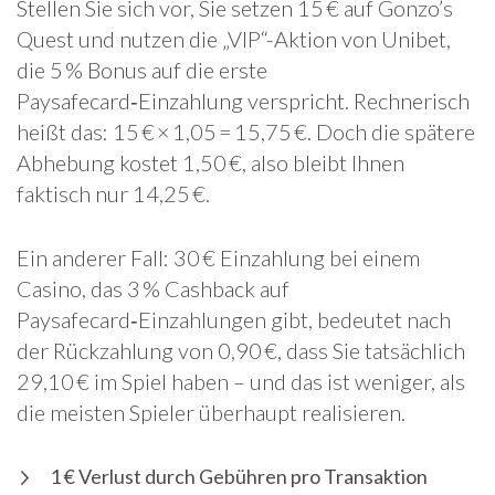
Stellen Sie sich vor, Sie setzen 15 € auf Gonzo’s
Quest und nutzen die „VIP“-Aktion von Unibet,
die 5 % Bonus auf die erste
Paysafecard‑Einzahlung verspricht. Rechnerisch
heißt das: 15 € × 1,05 = 15,75 €. Doch die spätere
Abhebung kostet 1,50 €, also bleibt Ihnen
faktisch nur 14,25 €.
Ein anderer Fall: 30 € Einzahlung bei einem
Casino, das 3 % Cashback auf
Paysafecard‑Einzahlungen gibt, bedeutet nach
der Rückzahlung von 0,90 €, dass Sie tatsächlich
29,10 € im Spiel haben – und das ist weniger, als
die meisten Spieler überhaupt realisieren.
1 € Verlust durch Gebühren pro Transaktion