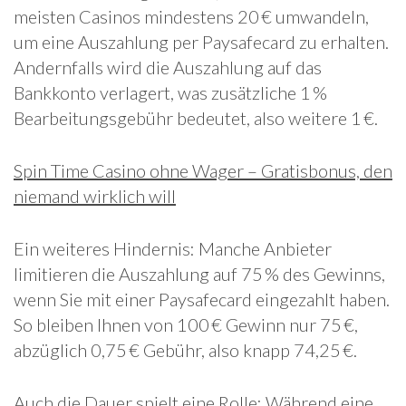
meisten Casinos mindestens 20 € umwandeln,
um eine Auszahlung per Paysafecard zu erhalten.
Andernfalls wird die Auszahlung auf das
Bankkonto verlagert, was zusätzliche 1 %
Bearbeitungsgebühr bedeutet, also weitere 1 €.
Spin Time Casino ohne Wager – Gratisbonus, den
niemand wirklich will
Ein weiteres Hindernis: Manche Anbieter
limitieren die Auszahlung auf 75 % des Gewinns,
wenn Sie mit einer Paysafecard eingezahlt haben.
So bleiben Ihnen von 100 € Gewinn nur 75 €,
abzüglich 0,75 € Gebühr, also knapp 74,25 €.
Auch die Dauer spielt eine Rolle: Während eine