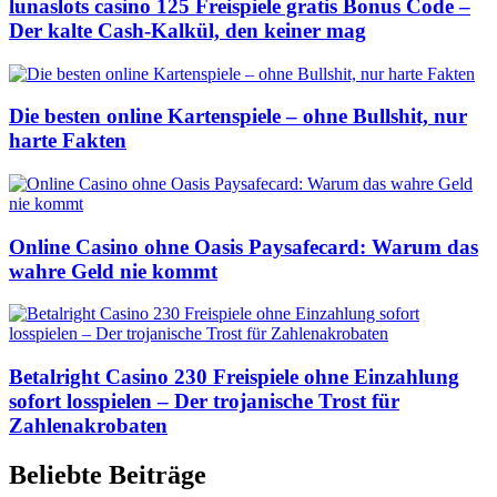
lunaslots casino 125 Freispiele gratis Bonus Code –
Der kalte Cash‑Kalkül, den keiner mag
Die besten online Kartenspiele – ohne Bullshit, nur
harte Fakten
Online Casino ohne Oasis Paysafecard: Warum das
wahre Geld nie kommt
Betalright Casino 230 Freispiele ohne Einzahlung
sofort losspielen – Der trojanische Trost für
Zahlenakrobaten
Beliebte Beiträge