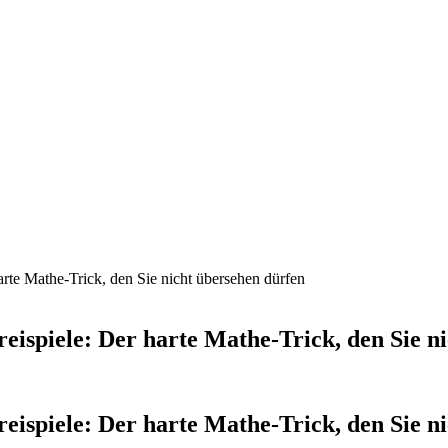
te Mathe-Trick, den Sie nicht übersehen dürfen
spiele: Der harte Mathe-Trick, den Sie ni
spiele: Der harte Mathe-Trick, den Sie ni