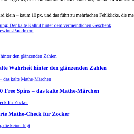
surd klein – kaum 10 px, und das führt zu mehrfachen Fehlklicks, die 
ung: Der kalte Kalkül hinter dem vermeintlichen Geschenk
Gewinn‑Paradoxon
lte Wahrheit hinter den glänzenden Zahlen
0 Free Spins – das kalte Mathe‑Märchen
arte Mathe‑Check für Zocker