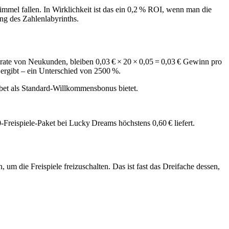
mmel fallen. In Wirklichkeit ist das ein 0,2 % ROI, wenn man die
ng des Zahlenlabyrinths.
srate von Neukunden, bleiben 0,03 € × 20 × 0,05 = 0,03 € Gewinn pro
 ergibt – ein Unterschied von 2500 %.
bet als Standard‑Willkommensbonus bietet.
‑Freispiele‑Paket bei Lucky Dreams höchstens 0,60 € liefert.
 um die Freispiele freizuschalten. Das ist fast das Dreifache dessen,