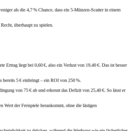
weniger als die 4,7 % Chance, dass ein 5‑Münzen‑Scatter in einem
 Recht, überhaupt zu spielen.
Ertrag liegt bei 0,60 €, also ein Verlust von 19,40 €. Das ist besser
 bereits 5 € einbringt – ein ROI von 250 %.
bedingung von 75 € ab und erkennt das Defizit von 25,40 €. So lässt er
den Wert der Freispiele herankommt, ohne die lästigen
rscheinlichkeit zu drücken, während die Werbung wie ein lächerlicher