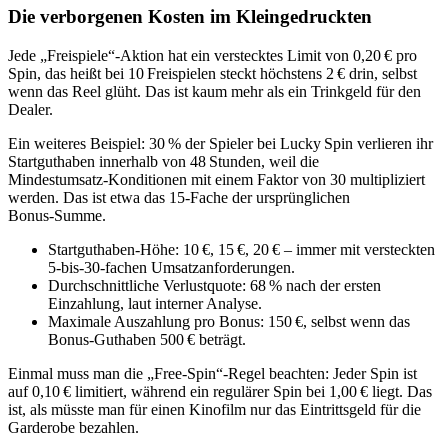
Die verborgenen Kosten im Kleingedruckten
Jede „Freispiele“-Aktion hat ein verstecktes Limit von 0,20 € pro
Spin, das heißt bei 10 Freispielen steckt höchstens 2 € drin, selbst
wenn das Reel glüht. Das ist kaum mehr als ein Trinkgeld für den
Dealer.
Ein weiteres Beispiel: 30 % der Spieler bei Lucky Spin verlieren ihr
Startguthaben innerhalb von 48 Stunden, weil die
Mindestumsatz‑Konditionen mit einem Faktor von 30 multipliziert
werden. Das ist etwa das 15‑Fache der ursprünglichen
Bonus‑Summe.
Startguthaben‑Höhe: 10 €, 15 €, 20 € – immer mit versteckten
5‑bis‑30‑fachen Umsatzanforderungen.
Durchschnittliche Verlustquote: 68 % nach der ersten
Einzahlung, laut interner Analyse.
Maximale Auszahlung pro Bonus: 150 €, selbst wenn das
Bonus‑Guthaben 500 € beträgt.
Einmal muss man die „Free‑Spin“-Regel beachten: Jeder Spin ist
auf 0,10 € limitiert, während ein regulärer Spin bei 1,00 € liegt. Das
ist, als müsste man für einen Kinofilm nur das Eintrittsgeld für die
Garderobe bezahlen.