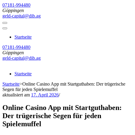
Zum
07181-994480
Inhalt
Göppingen
springen
geld-capital@dib.ag
(Enter
drücken)
Startseite
07181-994480
Göppingen
geld-capital@dib.ag
Startseite
Startseite
>
Online Casino App mit Startguthaben: Der trügerische
Segen für jeden Spielemuffel
aktualisiert am
17. April 2026
/
Online Casino App mit Startguthaben:
Der trügerische Segen für jeden
Spielemuffel