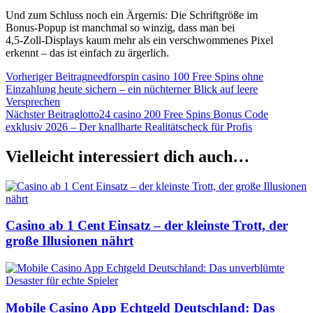
Und zum Schluss noch ein Ärgernis: Die Schriftgröße im
Bonus‑Popup ist manchmal so winzig, dass man bei
4,5‑Zoll‑Displays kaum mehr als ein verschwommenes Pixel
erkennt – das ist einfach zu ärgerlich.
Beitragsnavigation
Vorheriger Beitrag
needforspin casino 100 Free Spins ohne
Einzahlung heute sichern – ein nüchterner Blick auf leere
Versprechen
Nächster Beitrag
lotto24 casino 200 Free Spins Bonus Code
exklusiv 2026 – Der knallharte Realitätscheck für Profis
Vielleicht interessiert dich auch…
Casino ab 1 Cent Einsatz – der kleinste Trott, der
große Illusionen nährt
Mobile Casino App Echtgeld Deutschland: Das