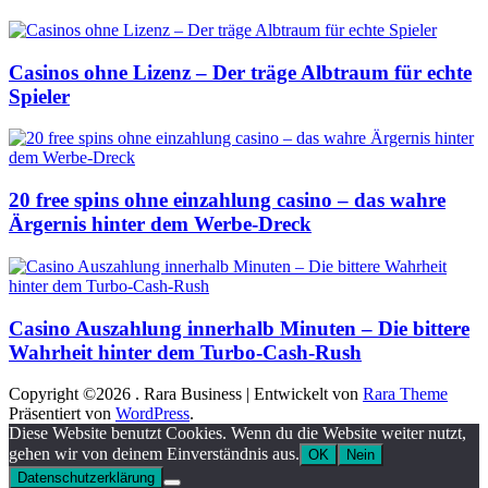
Casinos ohne Lizenz – Der träge Albtraum für echte
Spieler
20 free spins ohne einzahlung casino – das wahre
Ärgernis hinter dem Werbe-Dreck
Casino Auszahlung innerhalb Minuten – Die bittere
Wahrheit hinter dem Turbo‑Cash‑Rush
Copyright ©2026
.
Rara Business | Entwickelt von
Rara Theme
Präsentiert von
WordPress
.
Diese Website benutzt Cookies. Wenn du die Website weiter nutzt,
gehen wir von deinem Einverständnis aus.
OK
Nein
Datenschutzerklärung