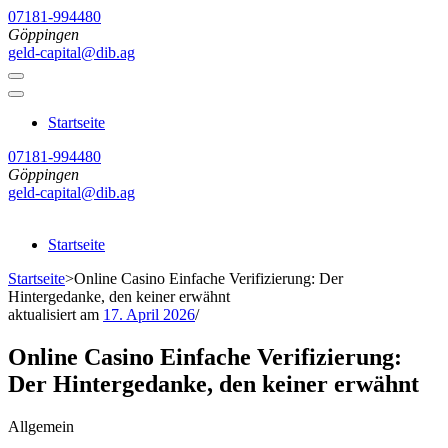
Zum
07181-994480
Inhalt
Göppingen
springen
geld-capital@dib.ag
(Enter
drücken)
Startseite
07181-994480
Göppingen
geld-capital@dib.ag
Startseite
Startseite
>
Online Casino Einfache Verifizierung: Der
Hintergedanke, den keiner erwähnt
aktualisiert am
17. April 2026
/
Online Casino Einfache Verifizierung:
Der Hintergedanke, den keiner erwähnt
Allgemein