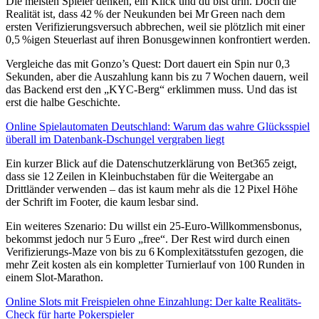
Die meisten Spieler denken, ein Klick und du bist drin. Doch die
Realität ist, dass 42 % der Neukunden bei Mr Green nach dem
ersten Verifizierungsversuch abbrechen, weil sie plötzlich mit einer
0,5 %igen Steuerlast auf ihren Bonusgewinnen konfrontiert werden.
Vergleiche das mit Gonzo’s Quest: Dort dauert ein Spin nur 0,3
Sekunden, aber die Auszahlung kann bis zu 7 Wochen dauern, weil
das Backend erst den „KYC‑Berg“ erklimmen muss. Und das ist
erst die halbe Geschichte.
Online Spielautomaten Deutschland: Warum das wahre Glücksspiel
überall im Datenbank-Dschungel vergraben liegt
Ein kurzer Blick auf die Datenschutzerklärung von Bet365 zeigt,
dass sie 12 Zeilen in Kleinbuchstaben für die Weitergabe an
Drittländer verwenden – das ist kaum mehr als die 12 Pixel Höhe
der Schrift im Footer, die kaum lesbar sind.
Ein weiteres Szenario: Du willst ein 25‑Euro‑Willkommensbonus,
bekommst jedoch nur 5 Euro „free“. Der Rest wird durch einen
Verifizierungs‑Maze von bis zu 6 Komplexitätsstufen gezogen, die
mehr Zeit kosten als ein kompletter Turnierlauf von 100 Runden in
einem Slot‑Marathon.
Online Slots mit Freispielen ohne Einzahlung: Der kalte Realitäts-
Check für harte Pokerspieler