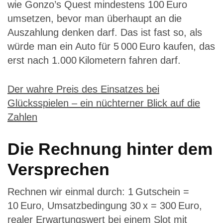
wie Gonzo’s Quest mindestens 100 Euro
umsetzen, bevor man überhaupt an die
Auszahlung denken darf. Das ist fast so, als
würde man ein Auto für 5 000 Euro kaufen, das
erst nach 1.000 Kilometern fahren darf.
Der wahre Preis des Einsatzes bei
Glücksspielen – ein nüchterner Blick auf die
Zahlen
Die Rechnung hinter dem
Versprechen
Rechnen wir einmal durch: 1 Gutschein =
10 Euro, Umsatzbedingung 30 x = 300 Euro,
realer Erwartungswert bei einem Slot mit