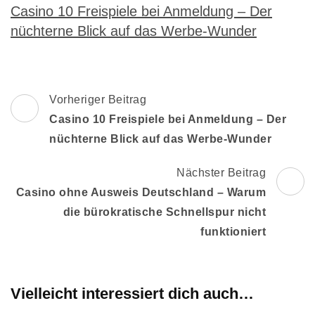
Casino 10 Freispiele bei Anmeldung – Der
nüchterne Blick auf das Werbe-Wunder
Beitragsnavigation
Vorheriger Beitrag
Casino 10 Freispiele bei Anmeldung – Der
nüchterne Blick auf das Werbe-Wunder
Nächster Beitrag
Casino ohne Ausweis Deutschland – Warum
die bürokratische Schnellspur nicht
funktioniert
Vielleicht interessiert dich auch…