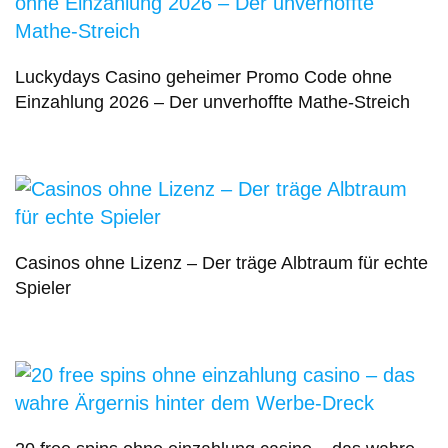
Luckydays Casino geheimer Promo Code ohne
Einzahlung 2026 – Der unverhoffte Mathe‑Streich
Casinos ohne Lizenz – Der träge Albtraum für echte
Spieler