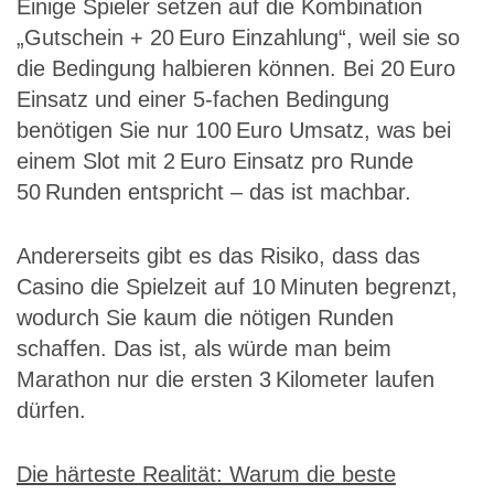
Einige Spieler setzen auf die Kombination
„Gutschein + 20 Euro Einzahlung“, weil sie so
die Bedingung halbieren können. Bei 20 Euro
Einsatz und einer 5‑fachen Bedingung
benötigen Sie nur 100 Euro Umsatz, was bei
einem Slot mit 2 Euro Einsatz pro Runde
50 Runden entspricht – das ist machbar.
Andererseits gibt es das Risiko, dass das
Casino die Spielzeit auf 10 Minuten begrenzt,
wodurch Sie kaum die nötigen Runden
schaffen. Das ist, als würde man beim
Marathon nur die ersten 3 Kilometer laufen
dürfen.
Die härteste Realität: Warum die beste