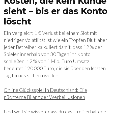
Kosten, die kein Kunde
sieht – bis er das Konto
löscht
Ein Vergleich: 1 € Verlust bei einem Slot mit
niedriger Volatilität ist wie ein Tropfen Blut, aber
jeder Betreiber kalkuliert damit, dass 12 % der
Spieler innerhalb von 30 Tagen ihr Konto
schließen. 12 % von 1 Mio. Euro Umsatz
bedeutet 120 000 Euro, die sie über den letzten
Tag hinaus sichern wollen.
Online Glücksspiel in Deutschland: Die
nüchterne Bilanz der Werbeillusionen
Und weil sie wissen, dass du das „frei“ erhaltene