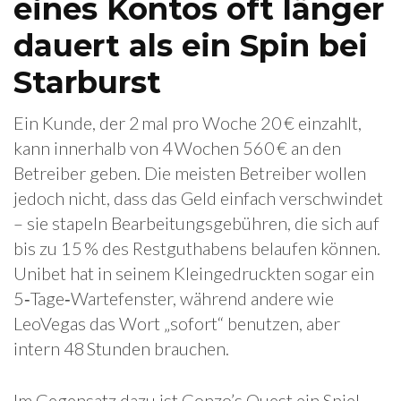
eines Kontos oft länger
dauert als ein Spin bei
Starburst
Ein Kunde, der 2 mal pro Woche 20 € einzahlt,
kann innerhalb von 4 Wochen 560 € an den
Betreiber geben. Die meisten Betreiber wollen
jedoch nicht, dass das Geld einfach verschwindet
– sie stapeln Bearbeitungsgebühren, die sich auf
bis zu 15 % des Restguthabens belaufen können.
Unibet hat in seinem Kleingedruckten sogar ein
5‑Tage‑Wartefenster, während andere wie
LeoVegas das Wort „sofort“ benutzen, aber
intern 48 Stunden brauchen.
Im Gegensatz dazu ist Gonzo’s Quest ein Spiel,