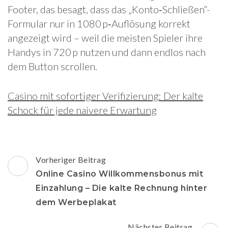
Footer, das besagt, dass das „Konto‑Schließen“-
Formular nur in 1080 p‑Auflösung korrekt
angezeigt wird – weil die meisten Spieler ihre
Handys in 720 p nutzen und dann endlos nach
dem Button scrollen.
Casino mit sofortiger Verifizierung: Der kalte
Schock für jede naivere Erwartung
Beitragsnavigation
Vorheriger Beitrag
Online Casino Willkommensbonus mit
Einzahlung – Die kalte Rechnung hinter
dem Werbeplakat
Nächster Beitrag