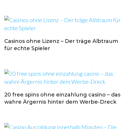
Casinos ohne Lizenz – Der träge Albtraum
für echte Spieler
20 free spins ohne einzahlung casino – das
wahre Ärgernis hinter dem Werbe-Dreck