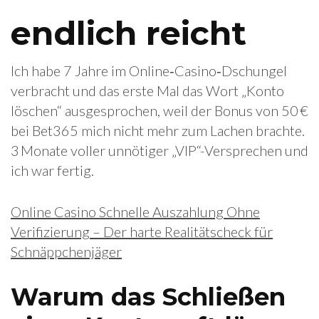
endlich reicht
Ich habe 7 Jahre im Online‑Casino‑Dschungel
verbracht und das erste Mal das Wort „Konto
löschen“ ausgesprochen, weil der Bonus von 50 €
bei Bet365 mich nicht mehr zum Lachen brachte.
3 Monate voller unnötiger „VIP“-Versprechen und
ich war fertig.
Online Casino Schnelle Auszahlung Ohne
Verifizierung – Der harte Realitätscheck für
Schnäppchenjäger
Warum das Schließen