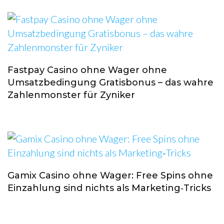
Fastpay Casino ohne Wager ohne
Umsatzbedingung Gratisbonus – das wahre
Zahlenmonster für Zyniker
Gamix Casino ohne Wager: Free Spins ohne
Einzahlung sind nichts als Marketing‑Tricks