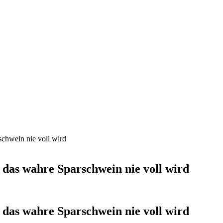
chwein nie voll wird
as wahre Sparschwein nie voll wird
as wahre Sparschwein nie voll wird