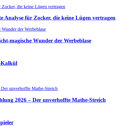
e Analyse für Zocker, die keine Lügen vertragen
icht‑magische Wunder der Werbeblase
‑Kalkül
lung 2026 – Der unverhoffte Mathe‑Streich
pieler