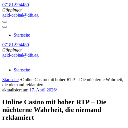
Zum
07181-994480
Inhalt
Göppingen
springen
geld-capital@dib.ag
(Enter
drücken)
Startseite
07181-994480
Göppingen
geld-capital@dib.ag
Startseite
Startseite
>
Online Casino mit hoher RTP – Die nüchterne Wahrheit,
die niemand reklamiert
aktualisiert am
17. April 2026
/
Online Casino mit hoher RTP – Die
nüchterne Wahrheit, die niemand
reklamiert