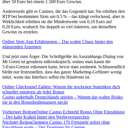
über 50 Euro bei einem 1.500 Euro Gewinn.
Andererseits gibt es Casinos, die das Gegenteil tun: Sie erhöhen den
RTP bei bestimmten Slots um 0,5 % – das klingt verlockend, aber in
Wirklichkeit erhöhen sie die Mindestwette von 0,10 Euro auf
0,20 Euro, wodurch Sie doppelt so viel riskieren, um denselben
Gewinn zu erzielen.
Online Slots App Erfahrungen – Das wahre Chaos hinter den
glänzenden Anzeigen
Und jetzt zum Ärger: Die Schriftgröße im Auszahlungs‑Dialog von
Mr Green ist geradezu mikroskopisch, sodass man kaum die
5‑Euro‑Grenze erkennen kann, bevor man zustimmt. Schlussendlich
bleibt nur festzustellen, dass das ganze Marketing‑Geflüster wenig
nützt, wenn das Interface selbst ein Hindernis ist.
Online Glücksspiel Zahlen: Warum die trockenen Statistiken dich
schneller ruinieren als jeder Bonus
Casino außerhalb Deutschlands spielen – Warum das wahre Risiko
nie in den Bonusbedingungen steckt
Beitragsnavigation
Vorheriger Beitrag
Online Casino Echtgeld Bonus Ohne Einzahlung
– Der kalte Kalkül hinter den Werbeversprechen
Nächster Beitrag
5gringos Casino 170 Freispiele sofort ohne
Einzahlung gratis – Der Trostpreis für Gierige