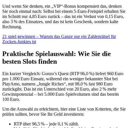
Und wenn Sie denken, ein „VIP“-Bonus kompensiert das, denken
Sie noch einmal nach: Selbst bei einem 5‑Euro‑Freispiel erhalten Sie
im Schnitt nur 4,85 Euro zurück – das ist ein Verlust von 0,15 Euro,
also 3 % des Einsatzes, und das ist kein Geschenk, sondern kalte
Rechnung.
21 spiel gewinnen – Warum das Ganze nur ein Zahlenrätsel für
Zocken-Junkies ist
Praktische Spielauswahl: Wie Sie die
besten Slots finden
Ein kurzer Vergleich: Gonzo’s Quest (RTP 96,0 %) liefert 960 Euro
pro 1.000 Euro Einsatz, während ein weniger bekannter Slot bei
PlayAmo, namens „Jungle Riches“, mit 98,0 % fast 980 Euro
zurückgibt. Das ist ein Unterschied von 20 Euro, also 2 % mehr
Gewinnpotenzial – bei 5.000 Euro Spielvolumen sind das bereits
100 Euro.
Um die Auswahl zu erleichtern, hier eine Liste von Kriterien, die Sie
prüfen sollten, bevor Sie Ihr Geld investieren:
RTP über 96,5 % – jede 0,1 % zählt.