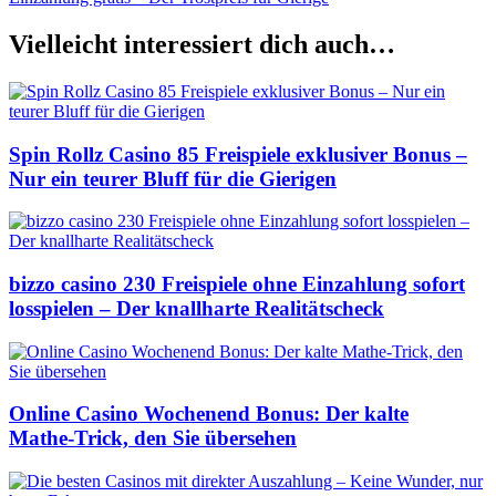
Vielleicht interessiert dich auch…
Spin Rollz Casino 85 Freispiele exklusiver Bonus –
Nur ein teurer Bluff für die Gierigen
bizzo casino 230 Freispiele ohne Einzahlung sofort
losspielen – Der knallharte Realitätscheck
Online Casino Wochenend Bonus: Der kalte
Mathe‑Trick, den Sie übersehen