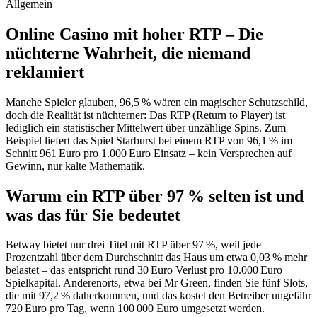
Allgemein
Online Casino mit hoher RTP – Die
nüchterne Wahrheit, die niemand
reklamiert
Manche Spieler glauben, 96,5 % wären ein magischer Schutzschild,
doch die Realität ist nüchterner: Das RTP (Return to Player) ist
lediglich ein statistischer Mittelwert über unzählige Spins. Zum
Beispiel liefert das Spiel Starburst bei einem RTP von 96,1 % im
Schnitt 961 Euro pro 1.000 Euro Einsatz – kein Versprechen auf
Gewinn, nur kalte Mathematik.
Warum ein RTP über 97 % selten ist und
was das für Sie bedeutet
Betway bietet nur drei Titel mit RTP über 97 %, weil jede
Prozentzahl über dem Durchschnitt das Haus um etwa 0,03 % mehr
belastet – das entspricht rund 30 Euro Verlust pro 10.000 Euro
Spielkapital. Anderenorts, etwa bei Mr Green, finden Sie fünf Slots,
die mit 97,2 % daherkommen, und das kostet den Betreiber ungefähr
720 Euro pro Tag, wenn 100 000 Euro umgesetzt werden.