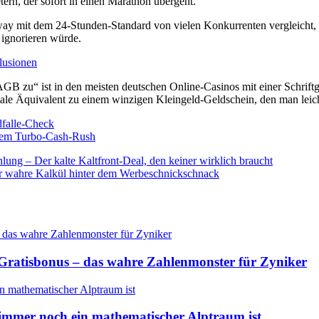
tern, der sofort in einen Marathon übergeht.
mit dem 24‑Stunden‑Standard von vielen Konkurrenten vergleicht, stel
 ignorieren würde.
lusionen
GB zu“ ist in den meisten deutschen Online‑Casinos mit einer Schriftgr
tale Äquivalent zu einem winzigen Kleingeld‑Geldschein, den man leich
dfalle-Check
 dem Turbo‑Cash‑Rush
ng – Der kalte Kaltfront‑Deal, den keiner wirklich braucht
r wahre Kalkül hinter dem Werbeschnickschnack
ratisbonus – das wahre Zahlenmonster für Zyniker
mmer noch ein mathematischer Alptraum ist