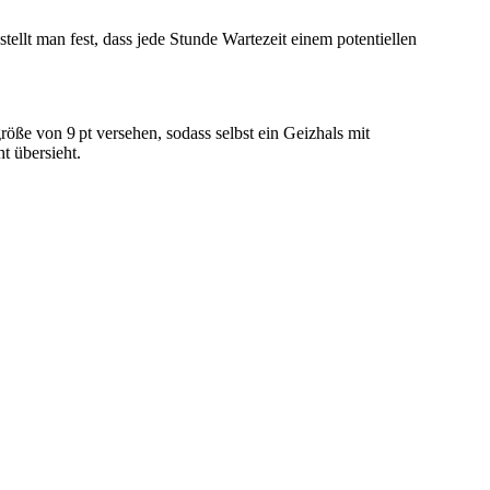
lt man fest, dass jede Stunde Wartezeit einem potentiellen
öße von 9 pt versehen, sodass selbst ein Geizhals mit
t übersieht.