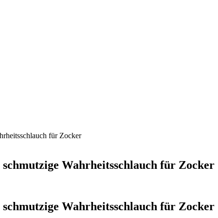
hrheitsschlauch für Zocker
r schmutzige Wahrheitsschlauch für Zocker
r schmutzige Wahrheitsschlauch für Zocker