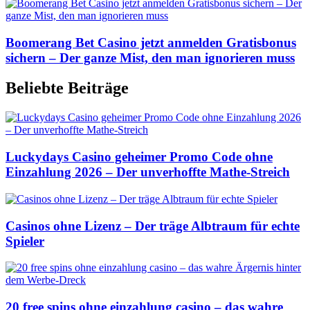
Boomerang Bet Casino jetzt anmelden Gratisbonus
sichern – Der ganze Mist, den man ignorieren muss
Beliebte Beiträge
Luckydays Casino geheimer Promo Code ohne
Einzahlung 2026 – Der unverhoffte Mathe‑Streich
Casinos ohne Lizenz – Der träge Albtraum für echte
Spieler
20 free spins ohne einzahlung casino – das wahre