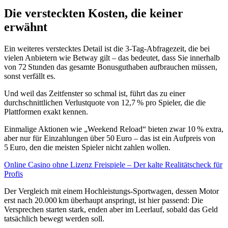
Die versteckten Kosten, die keiner
erwähnt
Ein weiteres verstecktes Detail ist die 3‑Tag‑Abfragezeit, die bei
vielen Anbietern wie Betway gilt – das bedeutet, dass Sie innerhalb
von 72 Stunden das gesamte Bonusguthaben aufbrauchen müssen,
sonst verfällt es.
Und weil das Zeitfenster so schmal ist, führt das zu einer
durchschnittlichen Verlustquote von 12,7 % pro Spieler, die die
Plattformen exakt kennen.
Einmalige Aktionen wie „Weekend Reload“ bieten zwar 10 % extra,
aber nur für Einzahlungen über 50 Euro – das ist ein Aufpreis von
5 Euro, den die meisten Spieler nicht zahlen wollen.
Online Casino ohne Lizenz Freispiele – Der kalte Realitätscheck für
Profis
Der Vergleich mit einem Hochleistungs‑Sportwagen, dessen Motor
erst nach 20.000 km überhaupt anspringt, ist hier passend: Die
Versprechen starten stark, enden aber im Leerlauf, sobald das Geld
tatsächlich bewegt werden soll.