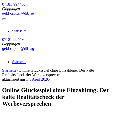
Zum
07181-994480
Inhalt
Göppingen
springen
geld-capital@dib.ag
(Enter
drücken)
Startseite
07181-994480
Göppingen
geld-capital@dib.ag
Startseite
Startseite
>
Online Glücksspiel ohne Einzahlung: Der kalte
Realitätscheck der Werbeversprechen
aktualisiert am
17. April 2026
/
Online Glücksspiel ohne Einzahlung: Der
kalte Realitätscheck der
Werbeversprechen