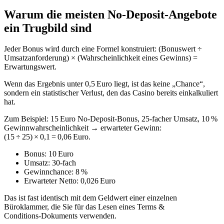
Warum die meisten No‑Deposit‑Angebote
ein Trugbild sind
Jeder Bonus wird durch eine Formel konstruiert: (Bonuswert ÷
Umsatzanforderung) × (Wahrscheinlichkeit eines Gewinns) =
Erwartungswert.
Wenn das Ergebnis unter 0,5 Euro liegt, ist das keine „Chance“,
sondern ein statistischer Verlust, den das Casino bereits einkalkuliert
hat.
Zum Beispiel: 15 Euro No‑Deposit‑Bonus, 25‑facher Umsatz, 10 %
Gewinnwahrscheinlichkeit → erwarteter Gewinn:
(15 ÷ 25) × 0,1 = 0,06 Euro.
Bonus: 10 Euro
Umsatz: 30‑fach
Gewinnchance: 8 %
Erwarteter Netto: 0,026 Euro
Das ist fast identisch mit dem Geldwert einer einzelnen
Büroklammer, die Sie für das Lesen eines Terms &
Conditions‑Dokuments verwenden.