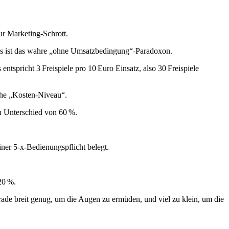
nur Marketing‑Schrott.
das ist das wahre „ohne Umsatzbedingung“-Paradoxon.
tspricht 3 Freispiele pro 10 Euro Einsatz, also 30 Freispiele
iche „Kosten‑Niveau“.
in Unterschied von 60 %.
ner 5‑x‑Bedienungs­pflicht belegt.
20 %.
gerade breit genug, um die Augen zu ermüden, und viel zu klein, um die