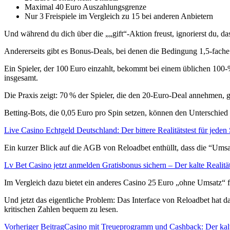
Maximal 40 Euro Auszahlungsgrenze
Nur 3 Freispiele im Vergleich zu 15 bei anderen Anbietern
Und während du dich über die „„gift“‑Aktion freust, ignorierst du, das
Andererseits gibt es Bonus‑Deals, bei denen die Bedingung 1,5‑fach
Ein Spieler, der 100 Euro einzahlt, bekommt bei einem üblichen 100‑%
insgesamt.
Die Praxis zeigt: 70 % der Spieler, die den 20‑Euro‑Deal annehmen, 
Betting‑Bots, die 0,05 Euro pro Spin setzen, können den Unterschied
Live Casino Echtgeld Deutschland: Der bittere Realitätstest für jeden
Ein kurzer Blick auf die AGB von Reloadbet enthüllt, dass die “Umsatz
Lv Bet Casino jetzt anmelden Gratisbonus sichern – Der kalte Realitä
Im Vergleich dazu bietet ein anderes Casino 25 Euro „ohne Umsatz“ fü
Und jetzt das eigentliche Problem: Das Interface von Reloadbet hat da
kritischen Zahlen bequem zu lesen.
Beitragsnavigation
Vorheriger Beitrag
Casino mit Treueprogramm und Cashback: Der kalt