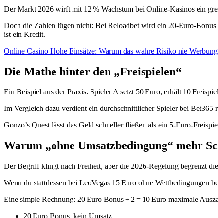
Der Markt 2026 wirft mit 12 % Wachstum bei Online‑Kasinos ein grell
Doch die Zahlen lügen nicht: Bei Reloadbet wird ein 20‑Euro‑Bonus o
ist ein Kredit.
Online Casino Hohe Einsätze: Warum das wahre Risiko nie Werbung 
Die Mathe hinter den „Freispielen“
Ein Beispiel aus der Praxis: Spieler A setzt 50 Euro, erhält 10 Freis
Im Vergleich dazu verdient ein durchschnittlicher Spieler bei Bet365 r
Gonzo’s Quest lässt das Geld schneller fließen als ein 5‑Euro‑Freispie
Warum „ohne Umsatzbedingung“ mehr Schei
Der Begriff klingt nach Freiheit, aber die 2026‑Regelung begrenzt d
Wenn du stattdessen bei LeoVegas 15 Euro ohne Wettbedingungen bek
Eine simple Rechnung: 20 Euro Bonus ÷ 2 = 10 Euro maximale Auszahlun
20 Euro Bonus, kein Umsatz