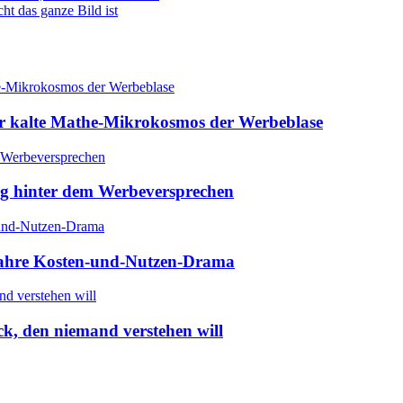
t das ganze Bild ist
r kalte Mathe‑Mikrokosmos der Werbeblase
ung hinter dem Werbeversprechen
s wahre Kosten‑und‑Nutzen‑Drama
k, den niemand verstehen will