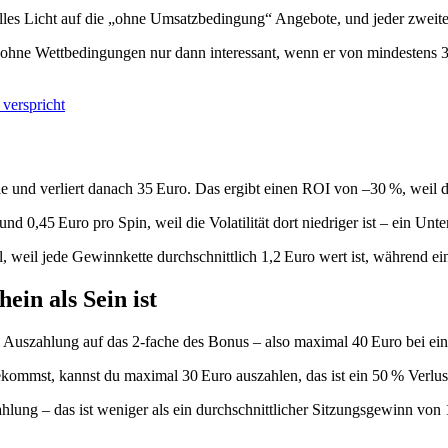
es Licht auf die „ohne Umsatzbedingung“ Angebote, und jeder zweite S
hne Wettbedingungen nur dann interessant, wenn er von mindestens 3 H
verspricht
piele und verliert danach 35 Euro. Das ergibt einen ROI von –30 %, weil 
und 0,45 Euro pro Spin, weil die Volatilität dort niedriger ist – ein Un
l, weil jede Gewinnkette durchschnittlich 1,2 Euro wert ist, während ei
n als Sein ist
ie Auszahlung auf das 2‑fache des Bonus – also maximal 40 Euro bei e
ommst, kannst du maximal 30 Euro auszahlen, das ist ein 50 % Verlu
g – das ist weniger als ein durchschnittlicher Sitzungs­gewinn von 12 