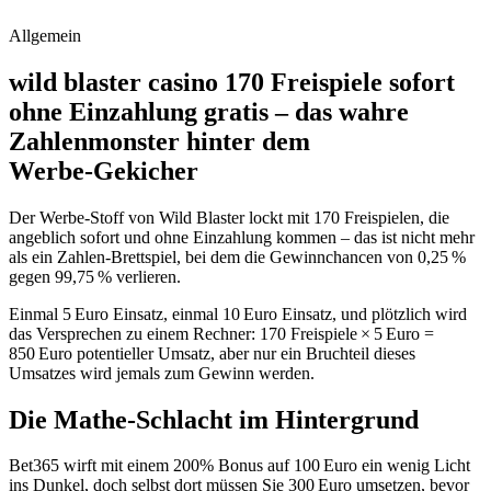
Allgemein
wild blaster casino 170 Freispiele sofort
ohne Einzahlung gratis – das wahre
Zahlenmonster hinter dem
Werbe‑Gekicher
Der Werbe‑Stoff von Wild Blaster lockt mit 170 Freispielen, die
angeblich sofort und ohne Einzahlung kommen – das ist nicht mehr
als ein Zahlen‑Brettspiel, bei dem die Gewinnchancen von 0,25 %
gegen 99,75 % verlieren.
Einmal 5 Euro Einsatz, einmal 10 Euro Einsatz, und plötzlich wird
das Versprechen zu einem Rechner: 170 Freispiele × 5 Euro =
850 Euro potentieller Umsatz, aber nur ein Bruchteil dieses
Umsatzes wird jemals zum Gewinn werden.
Die Mathe‑Schlacht im Hintergrund
Bet365 wirft mit einem 200% Bonus auf 100 Euro ein wenig Licht
ins Dunkel, doch selbst dort müssen Sie 300 Euro umsetzen, bevor