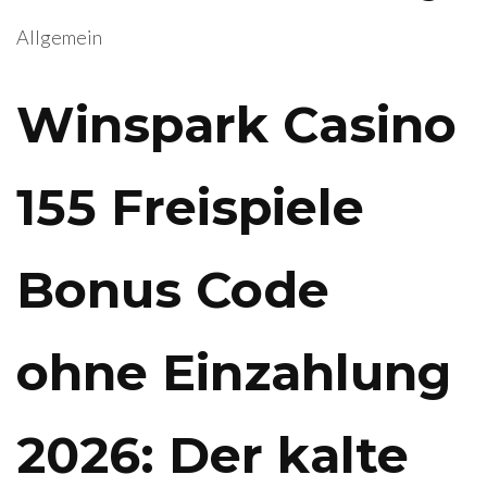
Allgemein
Winspark Casino
155 Freispiele
Bonus Code
ohne Einzahlung
2026: Der kalte