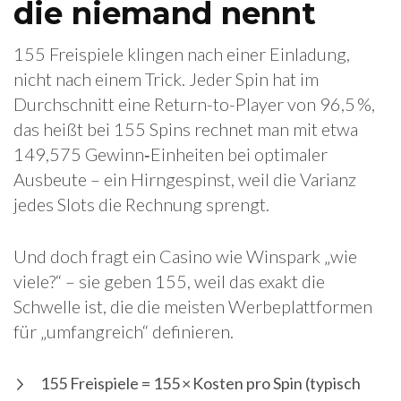
die niemand nennt
155 Freispiele klingen nach einer Einladung,
nicht nach einem Trick. Jeder Spin hat im
Durchschnitt eine Return-to-Player von 96,5 %,
das heißt bei 155 Spins rechnet man mit etwa
149,575 Gewinn‑Einheiten bei optimaler
Ausbeute – ein Hirngespinst, weil die Varianz
jedes Slots die Rechnung sprengt.
Und doch fragt ein Casino wie Winspark „wie
viele?“ – sie geben 155, weil das exakt die
Schwelle ist, die die meisten Werbeplattformen
für „umfangreich“ definieren.
155 Freispiele = 155 × Kosten pro Spin (typisch