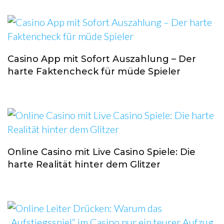
Casino App mit Sofort Auszahlung – Der
harte Faktencheck für müde Spieler
Online Casino mit Live Casino Spiele: Die
harte Realität hinter dem Glitzer