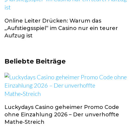
Online Leiter Drücken: Warum das
„Aufstiegsspiel“ im Casino nur ein teurer
Aufzug ist
Beliebte Beiträge
Luckydays Casino geheimer Promo Code
ohne Einzahlung 2026 – Der unverhoffte
Mathe‑Streich