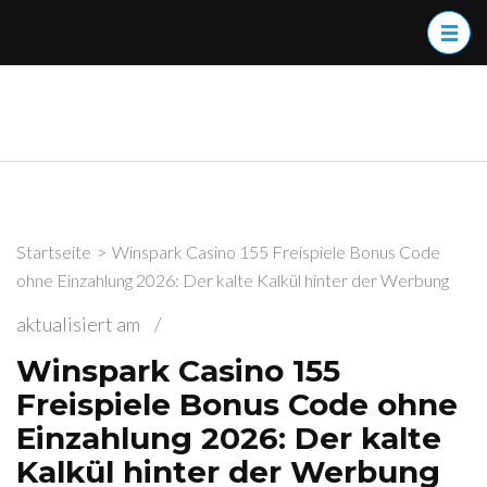
Zum
Inhalt
springen
(Enter
drücken)
Startseite
>
Winspark Casino 155 Freispiele Bonus Code
ohne Einzahlung 2026: Der kalte Kalkül hinter der Werbung
aktualisiert am
/
Winspark Casino 155
Freispiele Bonus Code ohne
Einzahlung 2026: Der kalte
Kalkül hinter der Werbung